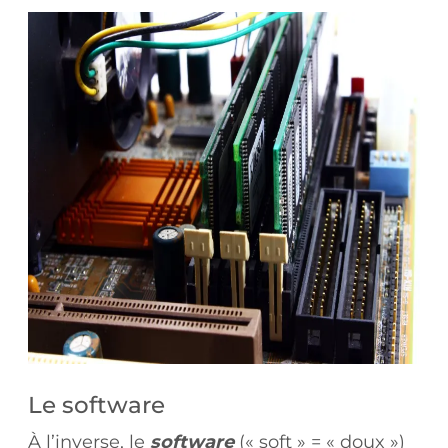
Le software
À l’inverse, le
software
(« soft » = « doux »)