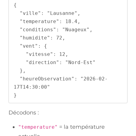
{
  "ville": "Lausanne",
  "temperature": 18.4,
  "conditions": "Nuageux",
  "humidite": 72,
  "vent": {
    "vitesse": 12,
    "direction": "Nord-Est"
  },
  "heureObservation": "2026-02-
17T14:30:00"
}
Décodons :
= la température
"temperature"